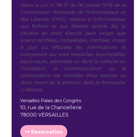
Selon la Loi n° 78-17 du 06 janvier 1978 de la
Commission Nationale de l'Informatique et
des Libertés (CNIL), relative à l'informatique,
aux fichiers et aux libertés (article 36), le
titulaire du droit d'accès peut exiger que
soient rectifiées, complétées, clarifiées, mises
à jour ou effacées les informations le
concernant qui sont inexactes, incomplètes,
équivoques, périmées ou dont la collecte ou
l'utilisation, la communication ou la
conservation est interdite. Pour exercer ce
droit, merci de le préciser dans le formulaire
ci-dessus.
Versailles Palais des Congrès
10, rue de la Chancellerie
78000
VERSAILLES
Reservation