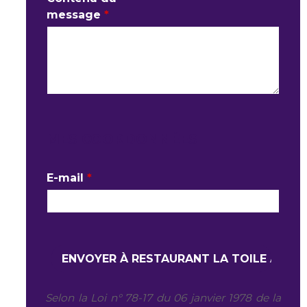
message
*
MES COORDONNÉES
E-mail
*
Selon la Loi n° 78-17 du 06 janvier 1978 de la