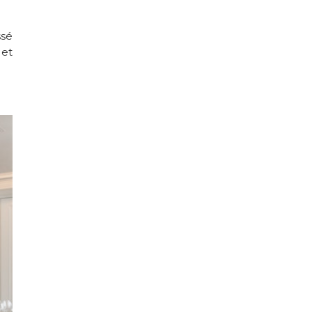
ssé
 et