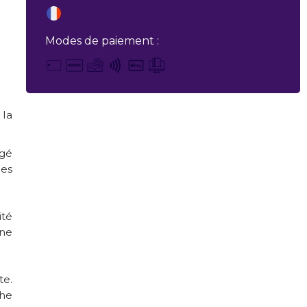
Modes de paiement :
 la
rgé
hes
ité
une
te.
che