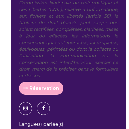
Commission Nationale de l'Informatique et
des Libertés (CNIL), relative à l'informatique,
aux fichiers et aux libertés (article 36), le
titulaire du droit d'accès peut exiger que
soient rectifiées, complétées, clarifiées, mises
à jour ou effacées les informations le
concernant qui sont inexactes, incomplètes,
équivoques, périmées ou dont la collecte ou
l'utilisation, la communication ou la
conservation est interdite. Pour exercer ce
droit, merci de le préciser dans le formulaire
ci-dessus.
Réservation
Langue(s) parlée(s) :