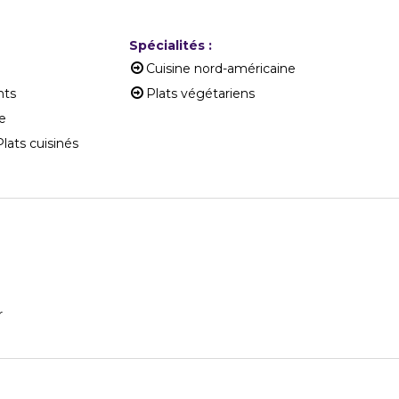
Spécialités
:
Cuisine nord-américaine
nts
Plats végétariens
de
lats cuisinés
r