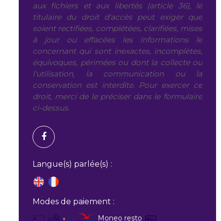
aux fichiers et aux libertés (article 36), le
titulaire du droit d'accès peut exiger que
soient rectifiées, complétées, clarifiées, mises
à jour ou effacées les informations le
concernant qui sont inexactes, incomplètes,
équivoques, périmées ou dont la collecte ou
l'utilisation, la communication ou la
conservation est interdite. Pour exercer ce
droit, merci de le préciser dans le formulaire
ci-dessus.
Langue(s) parlée(s) :
Modes de paiement :
Moneo resto