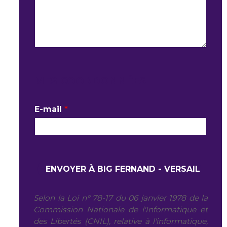
MES COORDONNÉES
E-mail
*
Selon la Loi n° 78-17 du 06 janvier 1978 de la
Commission Nationale de l'Informatique et
des Libertés (CNIL), relative à l'informatique,