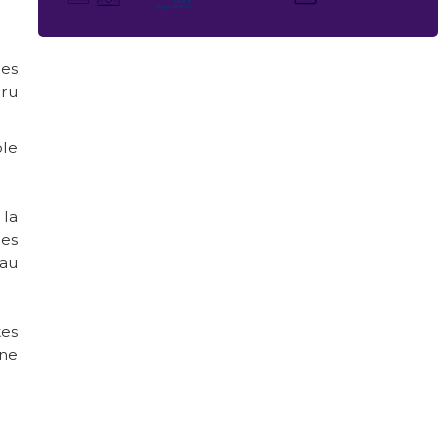
des
cru
ple
 la
des
 au
tes
une