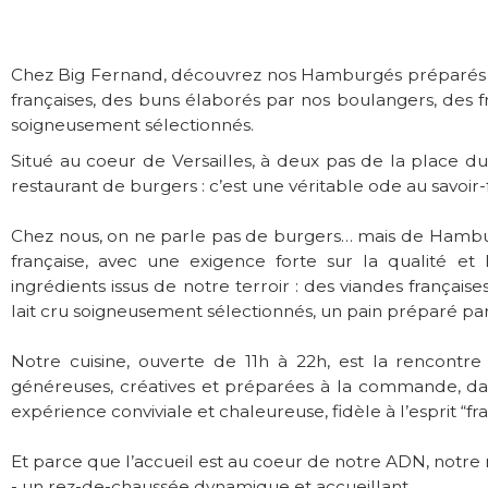
Chez Big Fernand, découvrez nos Hamburgés préparés av
françaises, des buns élaborés par nos boulangers, des fr
soigneusement sélectionnés.
Situé au coeur de Versailles, à deux pas de la place d
restaurant de burgers : c’est une véritable ode au savoir-
Chez nous, on ne parle pas de burgers… mais de Hambu
française, avec une exigence forte sur la qualité et 
ingrédients issus de notre terroir : des viandes frança
lait cru soigneusement sélectionnés, un pain préparé par 
Notre cuisine, ouverte de 11h à 22h, est la rencontre
généreuses, créatives et préparées à la commande, dans
expérience conviviale et chaleureuse, fidèle à l’esprit “fra
Et parce que l’accueil est au coeur de notre ADN, notre 
- un rez-de-chaussée dynamique et accueillant,