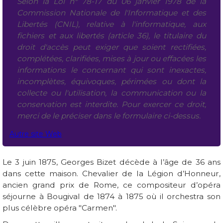
Selon la Loi n° 78-17 du 06 janvier 1978 de la
Commission Nationale de l'Informatique et des
Libertés (CNIL), relative à l'informatique, aux
fichiers et aux libertés (article 36), le titulaire du
droit d'accès peut exiger que soient rectifiées,
complétées, clarifiées, mises à jour ou effacées les
informations le concernant qui sont inexactes,
incomplètes, équivoques, périmées ou dont la
collecte ou l'utilisation, la communication ou la
conservation est interdite. Pour exercer ce droit,
merci de le préciser dans le formulaire ci-dessus.
Autre site Web
Le 3 juin 1875, Georges Bizet décède à l’âge de 36 ans
dans cette maison. Chevalier de la Légion d’Honneur,
ancien grand prix de Rome, ce compositeur d’opéra
séjourne à Bougival de 1874 à 1875 où il orchestra son
plus célèbre opéra "Carmen".