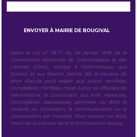
Selon la Loi n° 78-17 du 06 janvier 1978 de la
Commission Nationale de l'Informatique et des
Libertés (CNIL), relative à l'informatique, aux
fichiers et aux libertés (article 36), le titulaire du
droit d'accès peut exiger que soient rectifiées,
complétées, clarifiées, mises à jour ou effacées les
informations le concernant qui sont inexactes,
incomplètes, équivoques, périmées ou dont la
collecte ou l'utilisation, la communication ou la
conservation est interdite. Pour exercer ce droit,
merci de le préciser dans le formulaire ci-dessus.