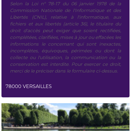
Selon la Loi n° 78-17 du 06 janvier 1978 de la
Commission Nationale de l'Informatique et des
Libertés (CNIL), relative à l'informatique, aux
fichiers et aux libertés (article 36), le titulaire du
droit d'accès peut exiger que soient rectifiées,
complétées, clarifiées, mises à jour ou effacées les
informations le concernant qui sont inexactes,
incomplètes, équivoques, périmées ou dont la
collecte ou l'utilisation, la communication ou la
conservation est interdite. Pour exercer ce droit,
merci de le préciser dans le formulaire ci-dessus.
78000
VERSAILLES