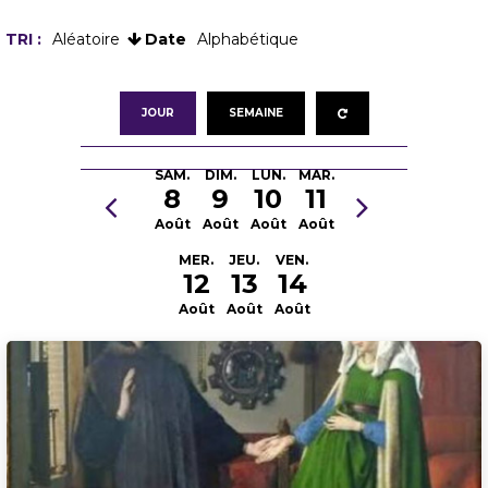
TRI :
Aléatoire
Date
Alphabétique
JOUR
SEMAINE
SAM.
DIM.
LUN.
MAR.
8
9
10
11
Août
Août
Août
Août
MER.
JEU.
VEN.
12
13
14
Août
Août
Août