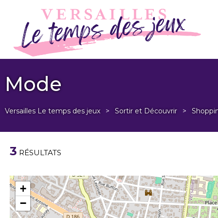
Mode
Versailles Le temps des jeux
>
Sortir et Découvrir
>
Shoppi
3
RÉSULTATS
+
−