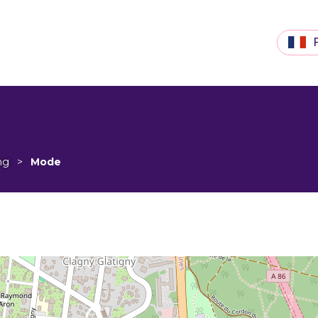
ng
>
Mode