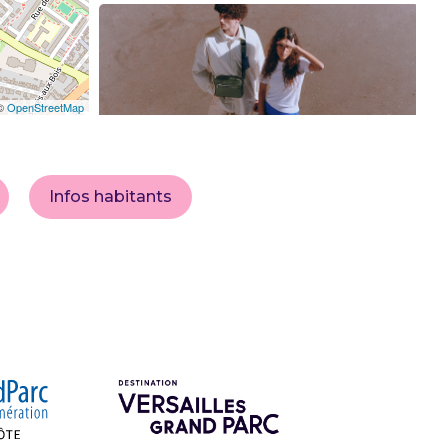
©
OpenStreetMap
Infos habitants
Le Tanneur